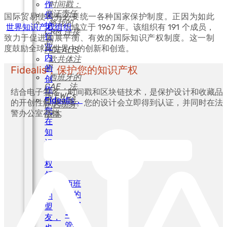
时间戳：
作
举证责任
保
国际贸易使得有必要统一各种国家保护制度。正因为如此
将我的
护
世界知识产权组织
成立于 1967 年。该组织有 191 个成员，
CRM 连接
行
致力于促进发展平衡、有效的国际知识产权制度。这一制
到
业
度鼓励全球化世界中的创新和创造。
FIDEALIS
内
欧共体注
册
的
Fidealis，保护您的知识产权
西班牙的
创
CAE，法
作
结合电子签名、时间戳和区块链技术，是保护设计和收藏品
国 EWCs
Fidealis，
的开创性解决方案。您的设计会立即得到认证，并同时在法
的西班牙
您
警办公室存档。
版本
在
知
识
产
权
领
西班
域
牙的
的
CAE
盟
– 监
友，
管机