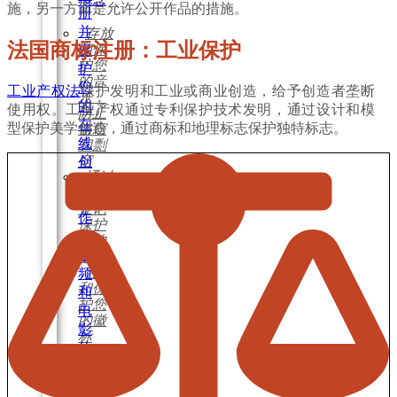
施，另一方面是允许公开作品的措施。
册
并
存放
法国商标注册：工业保护
和保
保
护您
护
的音
您
工业产权法
保护发明和工业或商业创造，给予创造者垄断
乐，
的
使用权。工业产权通过专利保护技术发明，通过设计和模
防止
在
型保护美学创造，通过商标和地理标志保护独特标志。
盗窃
线
和剽
窃
创
通过
作
版权
和
登记
作
保护
品
您的
视
软件
注册
频
和保
和
护您
电
的徽
影
标
的
在设
在
计领
域保
线