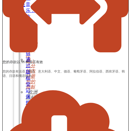
标
音
乐，
注
防
止
册
盗
窃
和
法国
剽
商标
窃
注
通
册：
您的存款以 11 种语言有效
过
几分
钟内
版
您的存款有法语、英语、意大利语、中文、德语、葡萄牙语、阿拉伯语、西班牙语、韩
注册
语、日语和俄语版本。
权
您的
登
商标
记
欧洲
保
商标
护
注
册：
您
为您
的
的知
软
识资
件
产提