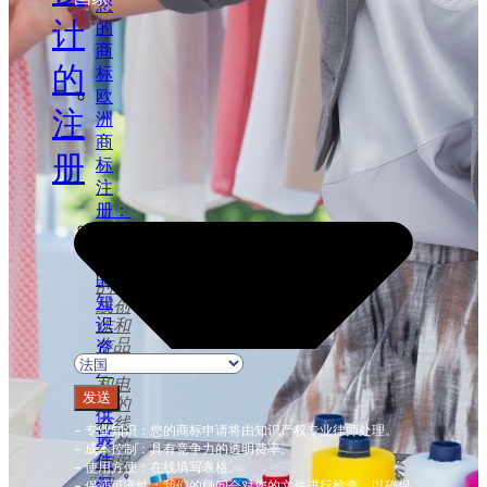
您
计
的
商
的
标
欧
注
洲
商
册
标
注
册：
注册
为
并保
您
护您
的
的在
知
线创
识
作和
作品
资
视频
产
和电
提
发送
影的
供
在线
– 专业知识：您的商标申请将由知识产权专业律师处理。
最
存放
– 成本控制：具有竞争力的透明费率。
佳
和保
– 使用方便：在线填写表格。
护
保
– 保证可靠性：我们的顾问会对您的文件进行检查，以确保