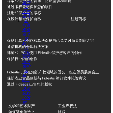
存放和保护您的音乐，防止盗窃和剽窃
财产
通过版权登记保护您的软件
工
业产
注册和保护您的徽标
权法
在设计领域保护自己
注册商标
如
何避
免伪
造？
版
保护计算机创作和算法
保护自己免受时尚界剽窃之害
权
通信机构的仓库解决方案
商
业机
律师和 IPC，使用 Fidealis 保护您客户的创作
密提
保护行业内的创作
供的
保护
版
Fidealis，您在知识产权领域的盟友，也在贸易展览会上
权
保护农业食品创新
与 Fidealis 签订软件托管协议
©：
通过 Fidealis 出售您的版权
定义
及与
版权
的区
别
文学和艺术财产
工业产权法
了
如何避免伪造？
版权
解