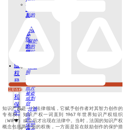
册：
视频
进
和电
影的
入
在线
美
存放
国
和保
市
护
场
保护
的
您的
网站
钥
免遭
匙
剽窃
版
注册
照
权
片，
登
防止
照片
记
立即存档
被盗
和
或剽
窃
保
知识产权是一个法律领域，它赋予创作者对其智力创作的
注册
护
创
专有权。知识产权一词直到 1967 年世界知识产权组织
意，
（WIPO）成立后才出现在法律中。当时，法国的知识产权
保护
概念包括两方面的权衡，一方面是旨在鼓励创作的保护措
注
概念