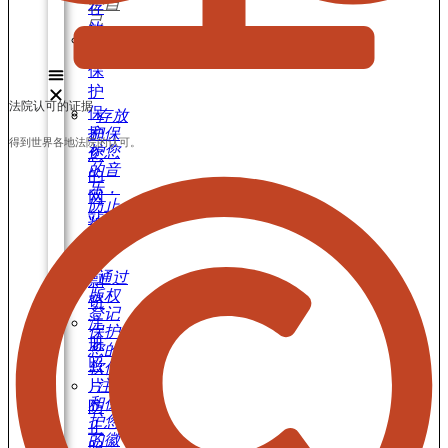
护自
存
己
放
注册
和
商标
保
护
法院认可的证据
保
存放
和保
护
得到世界各地法院的认可。
护您
您
的音
的
乐，
网
防止
站
盗窃
免
和剽
窃
遭
通过
剽
版权
窃
登记
注
保护
册
您的
照
软件
片，
注册
和保
防
护您
止
的徽