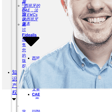
册
托
西班牙的
管
CAE，法
协
国 EWCs
议
的西班牙
版本
通
过
Fidealis
出
售
您
的
西班
版
牙的
权
CAE
知
– 监
识
管机
制和
产
义务
权
CAE
– 带
有时
文
间戳
学