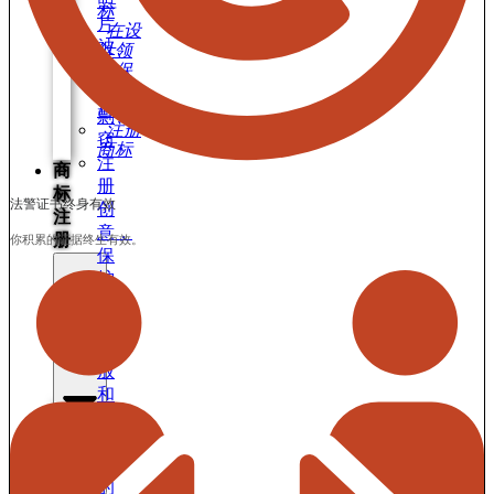
照
标
片
在设
被
计领
域保
盗
护自
或
己
剽
注册
窃
商标
注
商
册
标
法警证书终身有效
创
注
意，
册
你积累的证据终生有效。
保
护
概
念
Close
商标
存
注册
放
和
保
护
Open
商
商标
您
注册
的