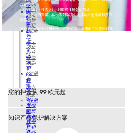
保护
其正确性。
护
您的
– 快速周转：只需 24 小时即可注册您的商标。
国
网站
– 量身定制的费率：从一系列选项中选择适合您需求和预算
际
免遭
的费率。
商
剽窃
通过我们的商标注册服务，您将受益于由知识产权专家律师
标
注册
提供的简单、可靠、快速且经济实惠的注册服务。现在就联
照
注
系我们，保护您的商标。
片，
册：
防止
全
照片
球
被盗
保
或剽
护
窃
注册
的
创
解
意，
决
保护
您的押金从 99 欧元起
方
概念
案
注册
美
并保
护您
国
的在
知识产权保护解决方案
商
线创
标
作和
注
作品