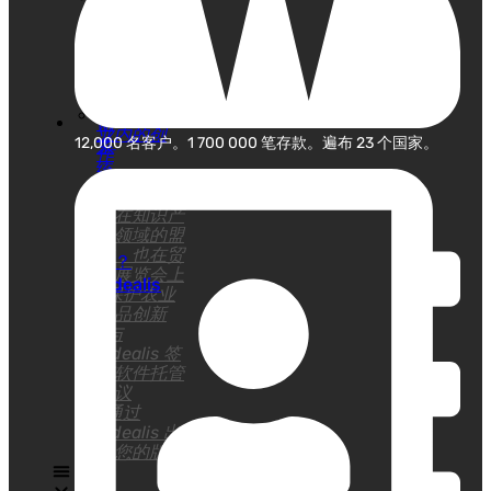
们
IPC，使
的
用
版
Fidealis
保护您客
权
户的创作
登
保护行
记
业内的创
12,000 名客户。1 700 000 笔存款。遍布 23 个国家。
系
作
统
我
Fidealis，
们
您在知识产
权领域的盟
是
友，也在贸
谁？
易展览会上
Fidealis
保护农业
团
食品创新
队
与
为
Fidealis 签
订软件托管
您
协议
服
通过
务
Fidealis 出
售您的版权