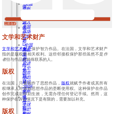
创
美国
作
商标
和
注
算
册：
进入
法
立即存档
美国
保
市场
护
的钥
文学和艺术财产
自
匙
己
中国
文学和艺术财产
保护智力作品。在法国，文学和艺术财产
免
商标
指的是版权和相关权利。这些邻接权保护那些虽然不是
作
注
受
册：
者
但与作品有特殊联系的人。
时
您进
尚
入中
界
版权
国市
剽
场的
窃
途径
在法国，只要创作了思想作品，
版权
就赋予作者或其所有
国际
之
权继承人对原创思想作品的垄断使用权。这种保护在作品
商标
害
创作完成后即刻生效，无需办理任何登记手续。然而，这
注
通
种保护在诉讼情况下是有限的，需要加以补充。
册：
信
全球
机
保护
版权
构
的解