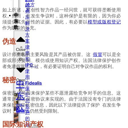
决方
的
如上所述，原创性智力作品一经问世，就可获得垄断使用
案
仓
中
权。然而，在发生争议时，这种保护是有限的，因为你必
库
东
须提供其先前性的证据。因此，有必要以
模型或版权登记
解
欧
作为版权的补充。
决
方
伪造
案
律
Close
师
设计师面临的主要风险是其产品被仿冒。这
假冒
可以是全
中东
和
欧
部或部分复制、模仿或使用知识产权。法国法律保护创作
IPC，
者免遭假冒。不过，有必要证明自己对争议作品的权利。
使
用
秘密
Open
中
Fidealis
中东
保
欧
保密是公司用来保护某些不愿泄露给竞争对手的信息。这
东
护
通常是通过保密协议来实现的。由于法国没有专门的法律
您
来保护这些机密信息，因此以下法律提供了保护 在发生争
欧
客
议时，
保密性
仍然受到限制。
户
的
国际知识产权
创
中东欧