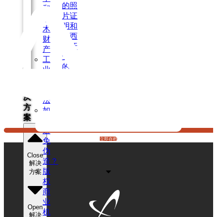
的照
和
片证
艺
明和
术
在西
财
班牙
产
安装
工
的合
业
规性
产
解
权
决
法
方
如
案
何
避
免
立即存档
伪
Close
造？
解决
版
方案
权
商
业
Open
机
解决