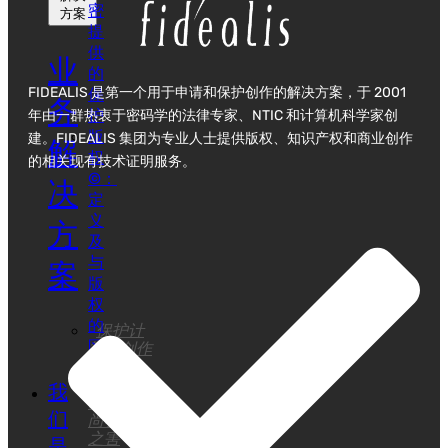
密
方案
提
供
业
的
FIDEALIS 是第一个用于申请和保护创作的解决方案，于 2001
保
务
护
年由一群热衷于密码学的法律专家、NTIC 和计算机科学家创
版
建。FIDEALIS 集团为专业人士提供版权、知识产权和商业创作
解
权
的相关现有技术证明服务。
©：
决
定
义
方
及
与
案
版
权
的
保护计
区
算机创作
和算法
别
保护自
我
己免受时
们
尚界剽窃
之害
是