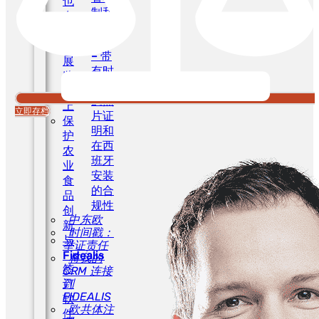
也
制和
在
义务
贸
CAE
易
– 带
展
有时
览
间戳
会
的照
上
立即存档
片证
保
明和
护
在西
农
班牙
业
安装
食
的合
品
规性
创
中东欧
新
时间戳：
与
举证责任
Fidealis
将我的
签
CRM 连接
订
到
FIDEALIS
软
欧共体注
件