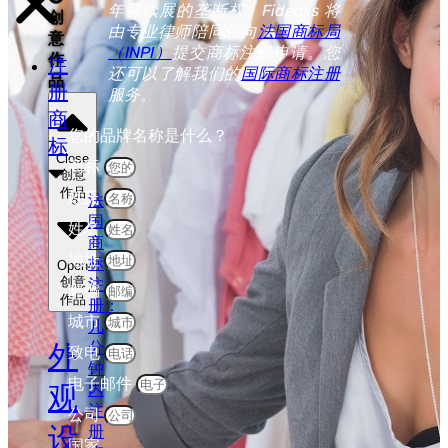
年可续展的垄断权。Fidealis 将
创
由专业律师陪同您向
法国商标局
意
（INPI）
提交商标注册申请。您
作
注
还可以了解我们的
国际商标注册
品
册
服务。
商
您的品牌名称是什么？
标
Close
商标
创意
作品
姓氏
法
国
姓名
商
地址
标
Open
创意
注
邮编
作品
册：
城市
几
分
外
致电
钟
电子邮件
观
内
注
公司
设
册
国家