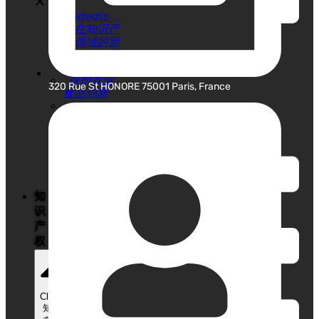
Fidealis，
您在知识产
权领域的盟
友，也在贸
易展览会上
保护农业
320 Rue St HONORE 75001 Paris, France
食品创新
与
Fidealis 签
订软件托管
协议
通过
Fidealis 出
售您的版权
知
识
产
权
Close
知识