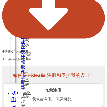
注
供最
册
佳保
护
和
美国
保
商标
护
注
您
册：
的
进入
徽
美国
市场
标
的钥
在
匙
设
全天候提供您的证据
中国
计
商标
全天候在线提供存款收据。
领
注
域
册：
您进
保
如何在 Fidealis 注册和保护我的设计？
入中
护
国市
自
场的
己
途径
1.您注册
我
国际
商标
们
我免费注册。 无需付款。
注
为
册：