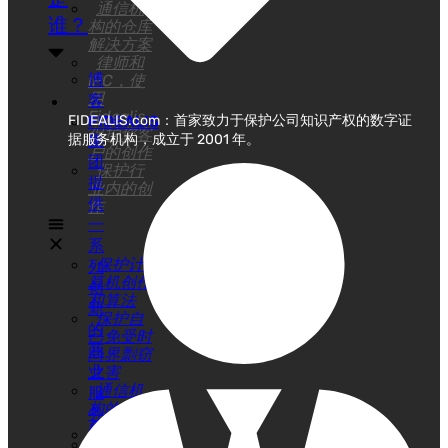
通信机
谁？
构的仓库
解决方案
律师和
博
IPC，使
用
客
Fidealis
FIDEALIS
FIDEALIS.com：首家致力于保护公司知识产权的数字证
保护您客
集
据服务机构，成立于 2001 年。
户的创作
团
保护行
提
业内的创
供
作
一
系
保护计
列
算机创作
创
和算法
新
保护自
的
己免受时
商
尚界剽窃
业
之害
通信机
服
构的仓库
务
解决方案
我
律师和