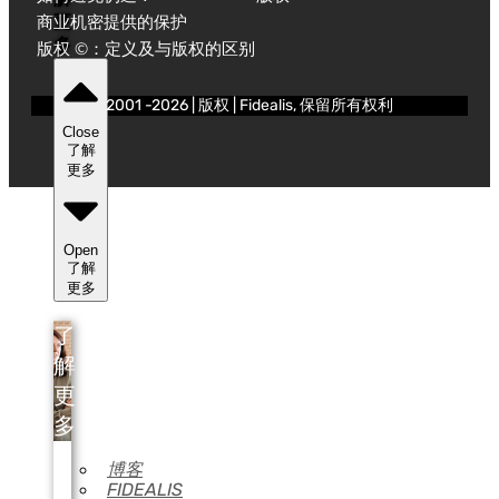
商业机密提供的保护
更
多
版权 ©：定义及与版权的区别
2001 -2026 | 版权 | Fidealis, 保留所有权利
Close
了解
更多
Open
了解
更多
了
解
更
多
博客
FIDEALIS