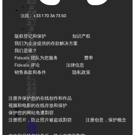
权法
如
何避
法国：+33 1 70 36 73 50
免伪
造？
版
权
版权登记和保护
知识产权
商
我们为企业提供的存款解决方案
业机
密提
我们是谁？
供的
Fidealis 团队为您服务
费率
保护
Fidealis 评论
法律信息
版
权
销售条款和条件
隐私政策
©：
定义
及与
版权
注册并保护您的在线创作和作品
的区
别
视频和电影的在线存放和保护
保护您的网站免遭剽窃
注册照片，防止照片被盗或剽窃
注册创意，保护概念
文
学和
艺术