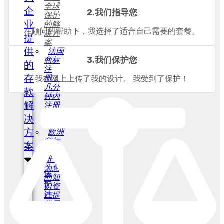
全球
企
2.我们指导您
保护
业
的解
在顾问的帮助下，我选择了适合自己需要的套餐。
决方
提
案
供
法国
3.我们保护您
商标
的
注
存
册：
我在网上上传了我的设计。 我受到了保护！
几分
款
钟内
解
注册
您的
决
商标
方
欧洲
商标
案
注
册：
为您
保
的知
护
识资
计
产提
供最
算
佳保
机
护