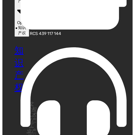
产权
Open
知识
产权
巴黎 RCS 439 117 144
知
识
产
权
文
学和
艺术
财产
工
业产