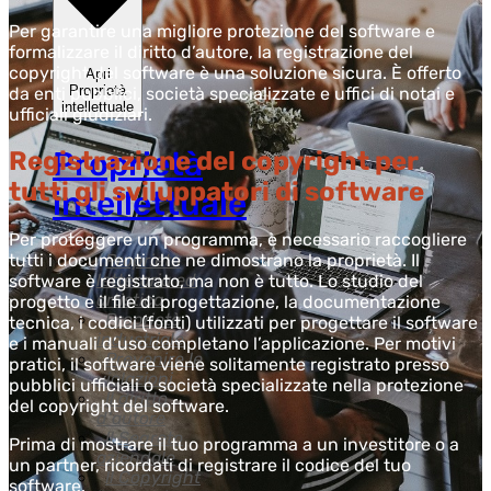
Per garantire una migliore protezione del software e
formalizzare il diritto d’autore, la registrazione del
copyright del software è una soluzione sicura. È offerto
Apri
Proprietà
da enti pubblici, società specializzate e uffici di notai e
intellettuale
ufficiali giudiziari.
Proprietà
Registrazione del copyright per
tutti gli sviluppatori di software
intellettuale
Per proteggere un programma, è necessario raccogliere
Proprietà
tutti i documenti che ne dimostrano la proprietà. Il
letteraria ed
software è registrato, ma non è tutto. Lo studio del
artistica
progetto e il file di progettazione, la documentazione
Proprietà
tecnica, i codici (fonti) utilizzati per progettare il software
industriale
e i manuali d’uso completano l’applicazione. Per motivi
Prevenire le
pratici, il software viene solitamente registrato presso
violazioni
pubblici ufficiali o società specializzate nella protezione
Il diritto
del copyright del software.
d’autore
Il Segreto
Prima di mostrare il tuo programma a un investitore o a
aziendale
un partner, ricordati di registrare il codice del tuo
Il Copyright
software.