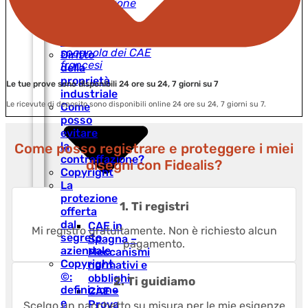
Proprietà
Registrazione
letteraria
CEE
CAE in Spagna,
e
la versione
artistica
spagnola dei CAE
Diritto
francesi
della
proprietà
Le tue prove sono disponibili 24 ore su 24, 7 giorni su 7
industriale
Le ricevute di deposito sono disponibili online 24 ore su 24, 7 giorni su 7.
Come
posso
evitare
la
Come posso registrare e proteggere i miei
contraffazione?
disegni con Fidealis?
Copyright
La
protezione
1. Ti registri
offerta
dal
CAE in
Mi registro gratuitamente. Non è richiesto alcun
segreto
Spagna –
pagamento.
aziendale
Meccanismi
Copyright
normativi e
©:
obblighi
2. Ti guidiamo
definizione
CAE –
e
Prova
Scelgo un pacchetto su misura per le mie esigenze