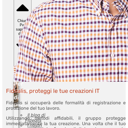
Chiudi
Per
saperne
di più
Apri
Per
saperne
di più
Per
saperne
Fidealis, proteggi le tue creazioni IT
di
Fidealis si occuperà delle formalità di registrazione e
più
protezione del tuo lavoro.
Il blog di
Utilizzando metodi affidabili, il gruppo protegge
Fidealis
immediatamente la tua creazione. Una volta che il tuo
I nostri