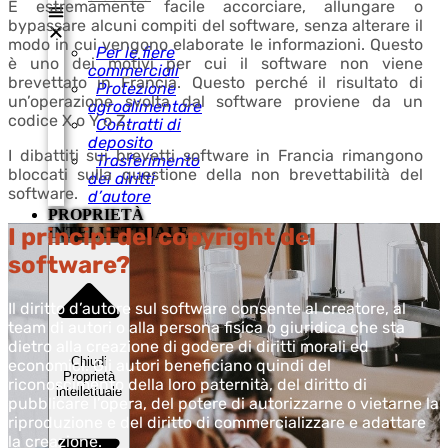
È estremamente facile accorciare, allungare o
bypassare alcuni compiti del software, senza alterare il
modo in cui vengono elaborate le informazioni. Questo
Per le fiere
è uno dei motivi per cui il software non viene
commerciali
brevettato in Francia. Questo perché il risultato di
Protezione
un’operazione svolta dal software proviene da un
agroalimentare
codice X o Y o Z.
Contratti di
deposito
I dibattiti sui brevetti software in Francia rimangono
Trasferimento
bloccati sulla questione della non brevettabilità del
dei diritti
software.
d’autore
PROPRIETÀ
I principi del copyright del
INTELLETTUALE
software?
Il diritto d’autore sul software consente al creatore, al
team di autori o alla persona fisica o giuridica che sta
dietro alla creazione di godere di diritti morali ed
Chiudi
economici. Gli autori beneficiano quindi del
Proprietà
riconoscimento della loro paternità, del diritto di
intellettuale
pubblicare l’opera, del potere di autorizzarne o vietarne la
riproduzione e del diritto di commercializzare e adattare
la creazione.