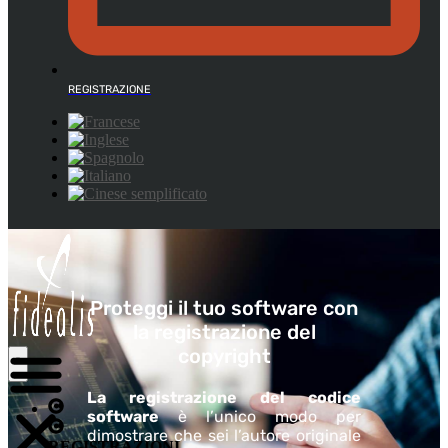
REGISTRAZIONE
Proteggi il tuo software con
la registrazione del
copyright
La registrazione del codice
software
è l’unico modo per
dimostrare che sei l’autore originale
REGISTRAZIONI