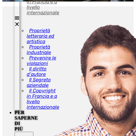
in Francia e a
livello
internazionale
Proprietà
letteraria ed
artistica
Proprietà
industriale
Prevenire le
violazioni
Il diritto
d’autore
Il Segreto
aziendale
Il Copyright
in Francia e a
livello
internazionale
PER
SAPERNE
DI
PIÙ