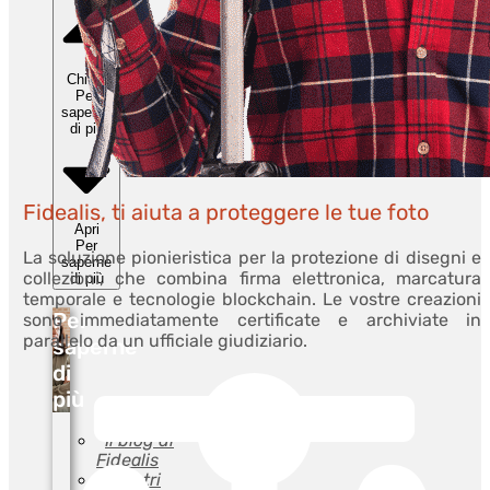
Chiudi
Per
saperne
di più
Fidealis, ti aiuta a proteggere le tue foto
Apri
Per
La soluzione pionieristica per la protezione di disegni e
saperne
collezioni, che combina firma elettronica, marcatura
di più
temporale e tecnologie blockchain. Le vostre creazioni
Per
sono immediatamente certificate e archiviate in
parallelo da un ufficiale giudiziario.
saperne
di
più
Il blog di
Fidealis
I nostri