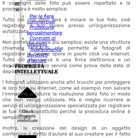
Il copyright delle foto può essere rispettato e la
procedura è molto semplice.
Per le fiere
Tutto ciò che devi fare è inviare le tue foto, cioè
commerciali
registrare il tuo lavoro presso un’organizzazione
Protezione
autorizzata.
agroalimentare
Contratti di
Non potrebbe essere più semplice: esiste una struttura
deposito
chiamata FIDEALIS, che permette ai fotografi di
Trasferimento
registrare le proprie opere in pochi click via Internet.
dei diritti
Tutto ciò che serve è una firma elettronica e un
d’autore
deposito giudiziario servirà come prova della data di
PROPRIETÀ
deposito.
INTELLETTUALE
I fotografi utilizzano anche altri trucchi per proteggere
le loro foto su Internet, come ad esempio non salvare
l’immagine o ridurre la risoluzione della foto in modo
che non venga utilizzata. Ma è meglio ricorrere ai
servizi di un’organizzazione specializzata per registrare
le tue foto, soprattutto perché la procedura online è
Chiudi
Proprietà
semplificata.
intellettuale
Inoltre, la creazione del design di un oggetto
conferisce il diritto d’autore al suo creatore per il fatto