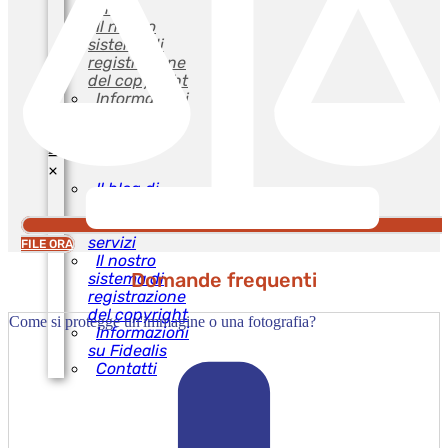
servizi
Il nostro
sistema di
registrazione
del copyright
Informazioni
su Fidealis
Contatti
Il blog di
Fidealis
I nostri
servizi
FILE ORA
Il nostro
Domande frequenti
sistema di
registrazione
del copyright
Come si protegge un'immagine o una fotografia?
Informazioni
su Fidealis
Contatti