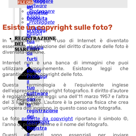
il vostro
proteggere
FILE ORA
software
un
Proteggere
concetto
il logo
Deposita
Proteggete
e
Esiste un copyright sulle foto?
il vostro
proteggi
design
la
REGISTRAZIONE
In un’epoca in cui l’uso di Internet è diventato
tua
DEL
essenziale, la violazione del diritto d’autore delle foto è
musica
MARCHIO
diventata comune.
da
furti
Internet non è una banca di immagini che puoi
e
utilizzare impunemente. Esistono leggi che
plagio
garantiscono il copyright delle foto.
Proteggi
il
Questa terminologia è l’equivalente inglese
tuo
dell’espressione copyright fotografico. Il diritto d’autore
software
Chiudi
è regolato da due leggi: una dell’11 marzo 1957 e l’altra
con
Registrazione
del 3 luglio 1986. L’autore è la persona fisica che crea
del marchio
la
un’opera dell’ingegno, in questo caso una fotografia.
registrazione
del
Le foto
protette da copyright
riportano il simbolo ©,
copyright
l’anno di pubblicazione e il nome del fotografo.
Registra
e
Questi elementi sono essenziali per inviare