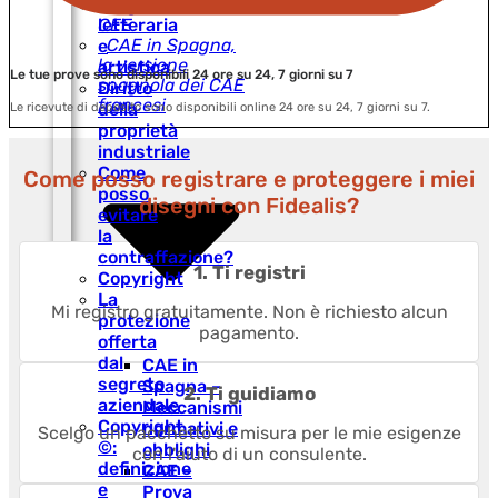
Proprietà
Registrazione
letteraria
CEE
CAE in Spagna,
e
la versione
artistica
Le tue prove sono disponibili 24 ore su 24, 7 giorni su 7
spagnola dei CAE
Diritto
francesi
della
Le ricevute di deposito sono disponibili online 24 ore su 24, 7 giorni su 7.
proprietà
industriale
Come
Come posso registrare e proteggere i miei
posso
disegni con Fidealis?
evitare
la
contraffazione?
1. Ti registri
Copyright
La
Mi registro gratuitamente. Non è richiesto alcun
protezione
pagamento.
offerta
dal
CAE in
segreto
Spagna –
2. Ti guidiamo
aziendale
Meccanismi
Copyright
normativi e
Scelgo un pacchetto su misura per le mie esigenze
©:
obblighi
con l'aiuto di un consulente.
definizione
CAE –
e
Prova