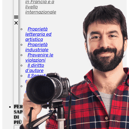
in Francia e a
livello
internazionale
Proprietà
letteraria ed
artistica
Proprietà
industriale
Prevenire le
violazioni
Il diritto
d’autore
Il Segreto
aziendale
Il Copyright
in Francia e a
livello
internazionale
PER
SAPERNE
DI
PIÙ