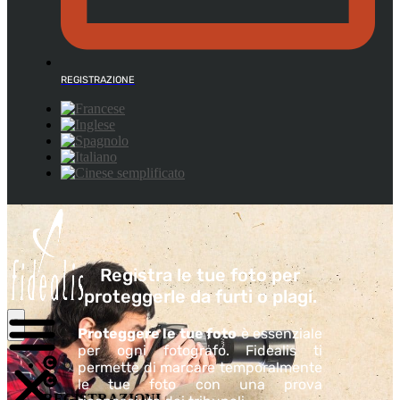
REGISTRAZIONE
Registra le tue foto per
proteggerle da furti o plagi.
Proteggere le tue foto
è essenziale
per ogni fotografo. Fidealis ti
permette di marcare temporalmente
le tue foto con una prova
REGISTRAZIONI