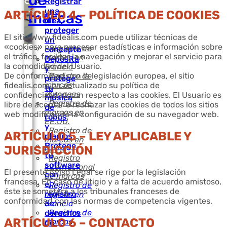
de
Registrar
una
ARTÍCULO 4 – POLÍTICA DE COOKIES
marcas
idea,
proteger
El sitio Www.fidealis.com puede utilizar técnicas de
un
«cookies» para procesar estadísticas e información sobre
Registro de
concepto
el tráfico, facilitar la navegación y mejorar el servicio para
marcas en
Deposita
la comodidad del Usuario.
Francia
y
De conformidad con la legislación europea, el sitio
Registro de
protege
marcas
fidealis.com ha actualizado su política de
tu
europeas
confidencialidad con respecto a las cookies. El Usuario es
música
Registro de
libre de aceptar o rechazar las cookies de todos los sitios
de
marcas en
web modificando la configuración de su navegador web.
robos
EE.UU.
y
Registro de
ARTÍCULO 5 – LEY APLICABLE Y
plagios
marcas en
Protege
JURISDICCIÓN
China
tu
Registro
software
internacional
El presente Aviso Legal se rige por la legislación
con
de marcas
francesa. En caso de litigio y a falta de acuerdo amistoso,
el
Registro de
éste se someterá a los tribunales franceses de
registro
marcas en
conformidad con las normas de competencia vigentes.
de
Francia
Registro de
derechos
ARTÍCULO 6 – CONTACTO
marcas
de