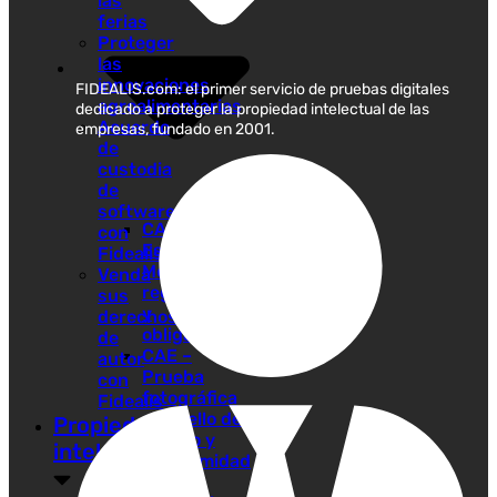
las
ferias
Proteger
las
innovaciones
FIDEALIS.com: el primer servicio de pruebas digitales
agroalimentarias
dedicado a proteger la propiedad intelectual de las
Acuerdo
empresas, fundado en 2001.
de
custodia
de
software
CAE en
con
España –
Fidealis
Mecanismos
Venda
reguladores
sus
y
derechos
obligaciones
de
CAE –
autor
Prueba
con
fotográfica
Fidealis
con sello de
Propiedad
tiempo y
intelectual
conformidad
de las