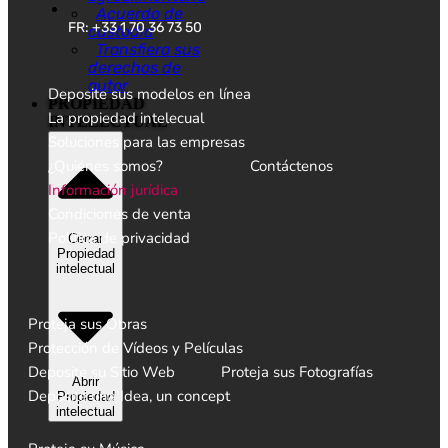
Acuerdo de
FR: +33 1 70 36 73 50
custodia
Transfiera sus
derechos de
autor
Deposite sus modelos en línea
PROPIEDAD
La propiedad intelecual
INTELECTUAL
Soluciones para las empresas
¿Quiénes somos?
Contáctenos
Información jurídica
Condiciones de venta
Política de privacidad
Cerrar
Propiedad
intelectual
Proteja sus Obras
Protección de Vídeos y Películas
Deposite su Sitio Web
Proteja sus Fotografías
Abrir
Deposite una Idea, un concept
Propiedad
intelectual