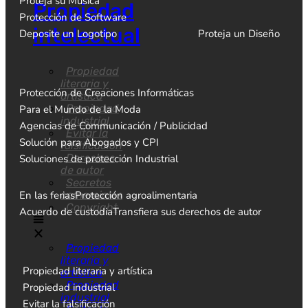
Proteja su Música
Propiedad
Protección de Software
intelectual
Deposite un Logotipo
Proteja un Diseño
Propiedad
literaria y
Protección de Creaciones Informáticas
artística
Propiedad
Para el Mundo de la Moda
industrial
Agencias de Communicación / Publicidad
Evitar la
Solución para Abogados y CPI
falsificación
Derechos
Soluciones de protección Industrial
de autor
Secretos
En las ferias
Protección agroalimentaria
comerciales
Copyright
Acuerdo de custodia
Transfiera sus derechos de autor
Propiedad
literaria y
Propiedad literaria y artística
artística
Propiedad
Propiedad industrial
industrial
Evitar la falsificación