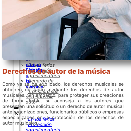
Informáticas
Nuestro
Para el Mundo
sistema
de la Moda
de
Agencias de
registro
Communicación
de
/ Publicidad
derechos
Solución para
de
Abogados y CPI
autor
Soluciones de
¿Quiénes
protección
somos?
Industrial
El
equipo
En las ferias
Fidealis
Derechos de autor de la música
Protección
a
agroalimentaria
Acuerdo de
tu
Como ya se ha explicado, los derechos musicales se
custodia
servicio
obtienen de facto mediante los derechos de autor
Transfiera sus
musicales. Sin embargo, para proteger sus creaciones
derechos de
de forma fiable, se aconseja a los autores que
autor
presenten una solicitud o un derecho de autor musical
ante organizaciones, funcionarios públicos o empresas
especializadas en la protección de los derechos de
En las ferias
autor musicales.
Protección
agroalimentaria