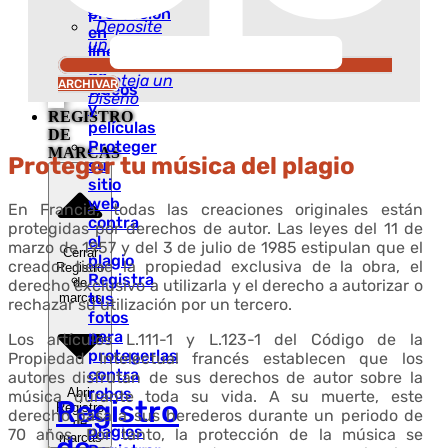
Software
protección
Deposite
en
un
línea
Logotipo
de
Proteja un
ARCHIVAR
vídeos
Diseño
y
REGISTRO
películas
DE
Proteger
MARCAS
Proteger tu música del plagio
su
sitio
web
En Francia, todas las creaciones originales están
contra
protegidas por derechos de autor. Las leyes del 11 de
el
marzo de 1957 y del 3 de julio de 1985 estipulan que el
Cerrar
plagio
creador tiene la propiedad exclusiva de la obra, el
Registro
Registra
de
derecho exclusivo a utilizarla y el derecho a autorizar o
tus
marcas
rechazar su utilización por un tercero.
fotos
para
Los artículos L.111-1 y L.123-1 del Código de la
protegerlas
Propiedad Intelectual francés establecen que los
contra
autores disfrutan de sus derechos de autor sobre la
robos
Abrir
música durante toda su vida. A su muerte, este
Registro
Registro
o
derecho pasa a sus herederos durante un periodo de
de
plagios
70 años. Por tanto, la protección de la música se
marcas