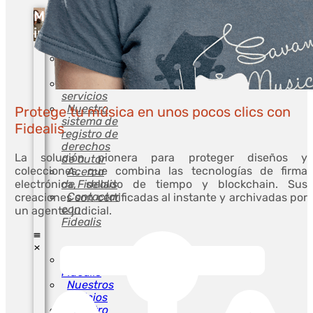
Más
información
El blog de
Fidealis
Nuestros
servicios
Nuestro
Protege tu música en unos pocos clics con
sistema de
Fidealis
registro de
derechos
La solución pionera para proteger diseños y
de autor
colecciones, que combina las tecnologías de firma
Acerca
de Fidealis
electrónica, sellado de tiempo y blockchain. Sus
Contactar
creaciones son certificadas al instante y archivadas por
con
un agente judicial.
Fidealis
El blog de
Fidealis
Nuestros
servicios
Nuestro