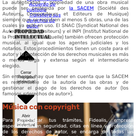
La autenticidad y propiedad de una obra musical
Acuerdo de
puede ser protegida por
la SACEM
(Société des
custodia
Auteurs, Compositeurs et Editeurs de Musique)
Transfiera sus
siempre que se registren al menos 5 obras, una de las
derechos de
cuales ya esté en uso. El SNAC (Syndicat National des
autor
Auteurs et Compositeurs) y el INPI (Institut National de
PROPIEDAD
la Protection Intellectuelle) también ofrecen protección
INTELECTUAL
musical, al igual que los agentes judiciales y los
notarios. Estos procedimientos tienen un coste para el
autor y la protección de los derechos musicales es más
o menos larga y extensa según el intermediario
elegido.
Cerrar
Sin embargo, hay que tener en cuenta que la SACEM
Propiedad
es responsable de la autoría de las obras y de
intelectual
gestionar el pago de los derechos de autor (los
famosos «derechos de autor»).
Música con copyright
Abrir
Para simplificar tus trámites, Fidealis, empresa
Propiedad
intelectual
especializada en seguridad, citas en línea y protección
de los derechos de autor, se encarga de todas las