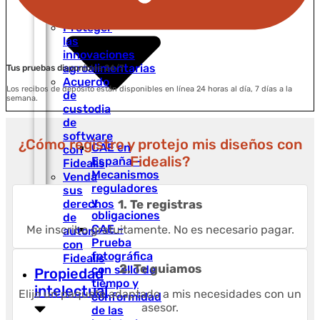
las
ferias
Proteger
las
innovaciones
agroalimentarias
Tus pruebas disponibles 24/7
Acuerdo
Los recibos de depósito están disponibles en línea 24 horas al día, 7 días a la
de
semana.
custodia
de
software
¿Cómo registro y protejo mis diseños con
CAE en
con
Fidealis?
España –
Fidealis
Mecanismos
Venda
reguladores
sus
y
derechos
1. Te registras
obligaciones
de
CAE –
Me inscribo gratuitamente. No es necesario pagar.
autor
Prueba
con
fotográfica
Fidealis
2. Te guiamos
con sello de
Propiedad
tiempo y
intelectual
Elijo un paquete adaptado a mis necesidades con un
conformidad
asesor.
de las