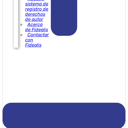
sistema de
registro de
derechos
de autor
Acerca
de Fidealis
Contactar
con
Fidealis