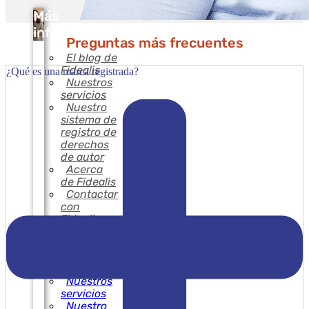
Más
información
Preguntas más frecuentes
El blog de
Fidealis
¿Qué es una marca registrada?
Nuestros
servicios
Nuestro
sistema de
registro de
derechos
de autor
Acerca
de Fidealis
Contactar
con
Fidealis
El blog de
Fidealis
Nuestros
servicios
Nuestro