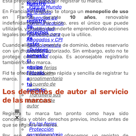
Esta protección pasa por registrar tu marca.
Informáticas
Nuestro
Para el Mundo
sistema
En Francia, el registro te otorga un
monopolio de uso
de la Moda
de
en Francia durante
10 años
, renovable
Agencias de
registro
indefinidamente. Por tanto, eres el único que puede
Communicación
de
utilizarla, y puedes defenderte emprendiendo acciones
/ Publicidad
derechos
Solución para
legales contra cualquiera que la utilice.
de
Abogados y CPI
autor
Cuando eliges un nombre de dominio, debes reservarlo
Soluciones de
¿Quiénes
protección
con un proveedor autorizado. Sin embargo, esto no te
somos?
Industrial
protege contra su copia. Es aconsejable registrarlo
El
también como marca.
equipo
En las ferias
Fidealis
Fid te ofrece una forma rápida y sencilla de registrar tu
Protección
a
agroalimentaria
marca.
Acuerdo de
tu
custodia
servicio
Los derechos de autor al servicio
Transfiera sus
de las marcas
derechos de
autor
Registra tu marca tan pronto como haya sido
concebida y obtén derechos previos, incluso antes de
En las ferias
que se registre la marca.
Protección
agroalimentaria
Por eso, en Fidealis te ofrecemos un registro de