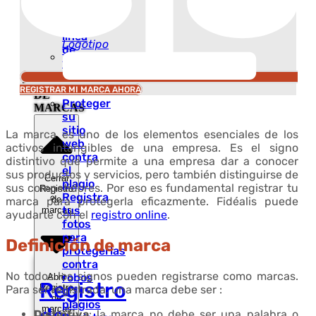
Software
protección
Deposite
en
un
línea
Logotipo
de
Proteja un
vídeos
Diseño
y
REGISTRO
películas
REGISTRAR MI MARCA AHORA
DE
Proteger
MARCAS
su
sitio
La marca es uno de los elementos esenciales de los
web
activos intangibles de una empresa. Es el signo
contra
distintivo que permite a una empresa dar a conocer
el
sus productos y servicios, pero también distinguirse de
Cerrar
plagio
sus competidores. Por eso es fundamental registrar tu
Registro
Registra
de
marca para protegerla eficazmente. Fidéalis puede
tus
marcas
ayudarte con el
registro online
.
fotos
para
Definición de marca
protegerlas
contra
No todos los signos pueden registrarse como marcas.
robos
Abrir
Registro
Registro
Para ser registrada, una marca debe ser :
o
de
plagios
marcas
Distintiva
: la marca no debe ser una palabra o