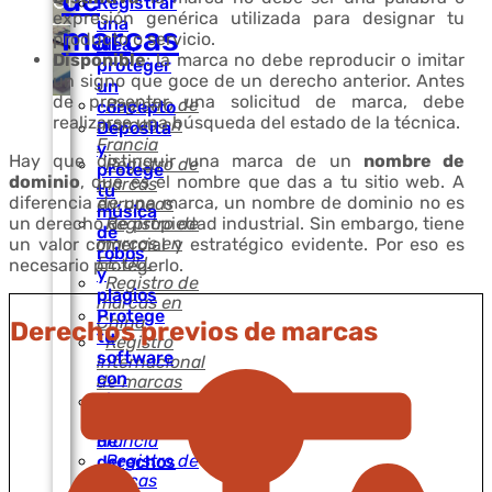
de
Registrar
expresión genérica utilizada para designar tu
una
marcas
producto o servicio.
idea,
Disponible
: la marca no debe reproducir o imitar
proteger
un signo que goce de un derecho anterior. Antes
un
de presentar una solicitud de marca, debe
Registro de
concepto
realizarse una búsqueda del estado de la técnica.
marcas en
Deposita
Francia
y
Hay que distinguir una marca de un
nombre de
Registro de
protege
dominio
, que es el nombre que das a tu sitio web. A
marcas
tu
diferencia de una marca, un nombre de dominio no es
europeas
música
un derecho de propiedad industrial. Sin embargo, tiene
Registro de
de
marcas en
un valor comercial y estratégico evidente. Por eso es
robos
EE.UU.
necesario protegerlo.
y
Registro de
plagios
marcas en
Protege
China
Derechos previos de marcas
tu
Registro
software
internacional
con
de marcas
el
Registro de
registro
marcas en
de
Francia
Registro de
derechos
marcas
de