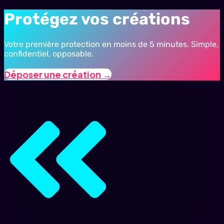
Protégez vos créations
Votre première protection en moins de 5 minutes. Simple,
confidentiel, opposable.
Déposer une création →