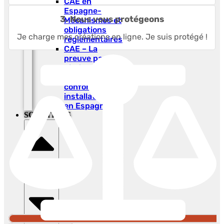
CAE en
Espagne-
3. Nous vous protégeons
Mécanismes et
obligations
Je charge mes créations en ligne. Je suis protégé !
règlementaires
CAE – La
preuve par
photo
horodatée et
conformité des
installations
en Espagne
SOLUTIONS
Fermer
Solutions