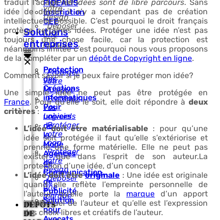
traduit l’adage
les idées sont de libre parcours
. Sans
FIDEALIS
votre
idée de départ il n’y a cependant pas de création
Inscription
Design
intellectuelle possible. C’est pourquoi le droit français
CEE
Déposer
protège certaines idées. Protéger une idée n’est pas
Solutions
une
toujours une chose facile, car la protection est
entreprises
marque
néanmoins limitée c’est pourquoi nous vous proposons
de la compléter par un
dépôt de Copyright en ligne
.
Protection
Protéger
Comment savoir si je peux faire protéger mon idée?
des
votre
Créations
Musique
Une simple idée ne peut pas être protégée en
informatiques
Protégez
France
. Pour qu’elle le soit, elle doit répondre à
deux
Pour
vos
critères
:
univers
Logiciels
Protéger
de
L’idée doit être matérialisable
: pour qu’une
votre
la
idée soit protégée il faut qu’elle s’extériorise et
Logo
Mode
prenne une forme matérielle. Elle ne peut pas
Protéger
Agences
exister que dans l’esprit de son auteur.La
votre
de
protection d’une idée, d’un concept
Design
Communication,
L’idée doit être
originale
: Une idée est originale
Déposer
de
quand elle reflète l’empreinte personnelle de
une
Publicité
l’auteur, qu’elle porte la
marque
d’un apport
marque
Solution
intellectuel de l’auteur et qu’elle est l’expression
DÉPÔTS
pour
des choix libres et créatifs de l’auteur.
DE
Avocats