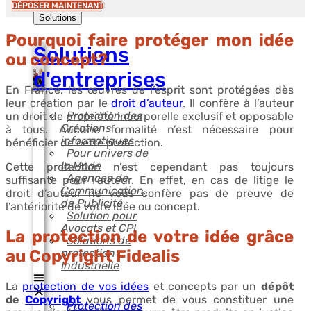
DÉPOSER MAINTENANT
Ouvrir
Solutions
Pourquoi faire protéger mon idée
Solutions
ou concept?
d'entreprises
En France, les œuvres de l’esprit sont protégées dès
leur création par le
droit d’auteur
. Il confère à l’auteur
Protection des
un droit de propriété incorporelle exclusif et opposable
Créations
à tous. Aucune formalité n’est nécessaire pour
informatiques
bénéficier de cette protection.
Pour univers de
la Mode
Cette protection n’est cependant pas toujours
Agences de
suffisante pour l’auteur. En effet, en cas de litige le
Communication,
droit d’auteur ne vous confère pas de preuve de
de Publicité
l’antériorité de votre idée ou concept.
Solution pour
Avocats et CPI
La protection de votre idée grâce
Solutions de
protection
au Copyright Fidealis
Industrielle
La
protection de vos idées
et concepts par un
dépôt
de
Copyright
vous permet de vous constituer une
Protection des