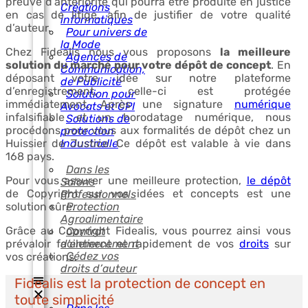
preuve d’antériorité qui pourra être produite en justice
Créations
en cas de litige, afin de justifier de votre qualité
informatiques
d’auteur.
Pour univers de
la Mode
Chez Fidealis nous vous proposons
la meilleure
Agences de
solution du marché pour votre dépôt de concept
. En
Communication,
déposant votre idée sur notre plateforme
de Publicité
d’enregistrement, celle-ci est protégée
Solution pour
immédiatement. Après une signature
numérique
Avocats et CPI
infalsifiable et un horodatage numérique, nous
Solutions de
procédons pour vous aux formalités de dépôt chez un
protection
Industrielle
Huissier de Justice. Ce dépôt est valable à vie dans
168 pays.
Dans les
Pour vous assurer une meilleure protection,
le dépôt
Salons
de Copyright sur vos idées et concepts est une
Professionnels
Protection
solution sûre.
Agroalimentaire
Grâce au Copyright Fidealis, vous pourrez ainsi vous
Contrat
d’entiercement
prévaloir facilement et rapidement de vos
droits
sur
Cédez vos
vos créations.
droits d’auteur
Fidealis est la protection de concept en
toute simplicité