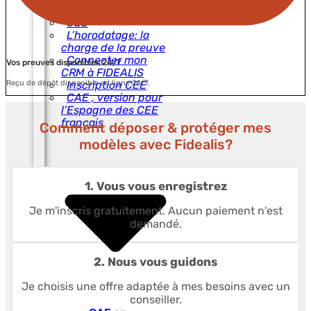
en Espagne
CEE
L’horodatage: la
charge de la preuve
Connecter mon
Vos preuves disponibles 24/7
CRM à FIDEALIS
Inscription CEE
Reçu de dépôt disponible en ligne 24/7.
CAE , version pour
l’Espagne des CEE
français
Comment déposer & protéger mes
modèles avec Fidealis?
1. Vous vous enregistrez
Je m'inscris gratuitement. Aucun paiement n'est
demandé.
2. Nous vous guidons
Je choisis une offre adaptée à mes besoins avec un
conseiller.