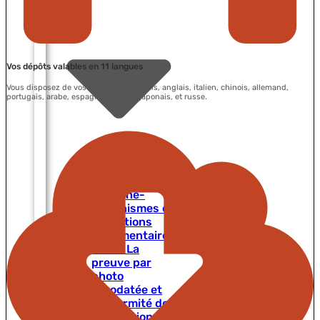
Vos dépôts valables en 11 langues
Vous disposez de vos dépôts en français, anglais, italien, chinois, allemand,
portugais, arabe, espagnol, coréen, japonais, et russe.
CAE en
Espagne-
Mécanismes et
obligations
règlementaires
CAE – La
preuve par
photo
horodatée et
conformité des
installations