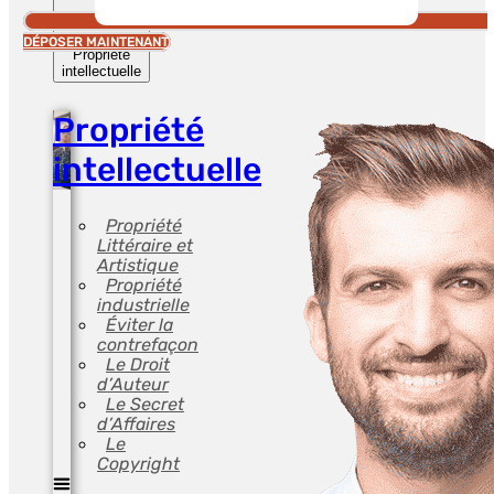
Ouvrir
DÉPOSER MAINTENANT
Propriété
intellectuelle
Propriété
intellectuelle
Propriété
Littéraire et
Artistique
Propriété
industrielle
Éviter la
contrefaçon
Le Droit
d’Auteur
Le Secret
d’Affaires
Le
Copyright