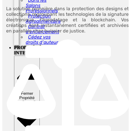
Dans les
Salons
La solution pionnière dans la protection des designs et
Professionnels
collections, regroupant les technologies de la signature
Protection
électronique, l’horodatage et la blockchain. Vos
Agroalimentaire
créations sont instantanément certifiées et archivées
Contrat
en parallèle chez huissier de justice.
d’entiercement
Cédez vos
droits d’auteur
PROPRIÉTÉ
INTELLECTUELLE
Fermer
Propriété
intellectuelle