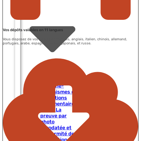
Vos dépôts valables en 11 langues
Vous disposez de vos dépôts en français, anglais, italien, chinois, allemand,
portugais, arabe, espagnol, coréen, japonais, et russe.
CAE en
Espagne-
Mécanismes et
obligations
règlementaires
CAE – La
preuve par
photo
horodatée et
conformité des
installations