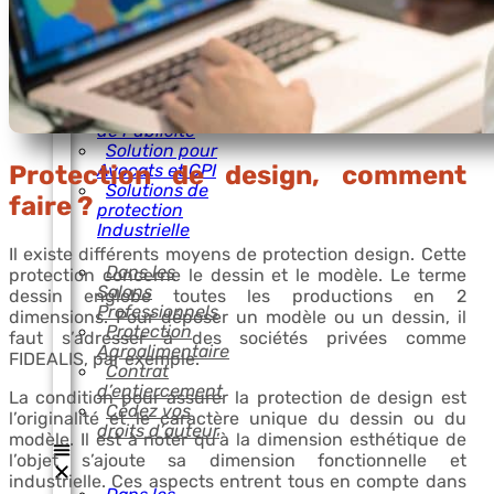
Créations
informatiques
Pour univers de
la Mode
Agences de
Communication,
de Publicité
Solution pour
Protection de design, comment
Avocats et CPI
Solutions de
faire ?
protection
Industrielle
Il existe différents moyens de protection design. Cette
Dans les
protection concerne le dessin et le modèle. Le terme
Salons
dessin englobe toutes les productions en 2
Professionnels
dimensions. Pour déposer un modèle ou un dessin, il
Protection
faut s’adresser à des sociétés privées comme
Agroalimentaire
FIDEALIS, par exemple.
Contrat
d’entiercement
La condition pour assurer la protection de design est
Cédez vos
l’originalité et le caractère unique du dessin ou du
droits d’auteur
modèle. Il est à noter qu’à la dimension esthétique de
l’objet s’ajoute sa dimension fonctionnelle et
industrielle. Ces aspects entrent tous en compte dans