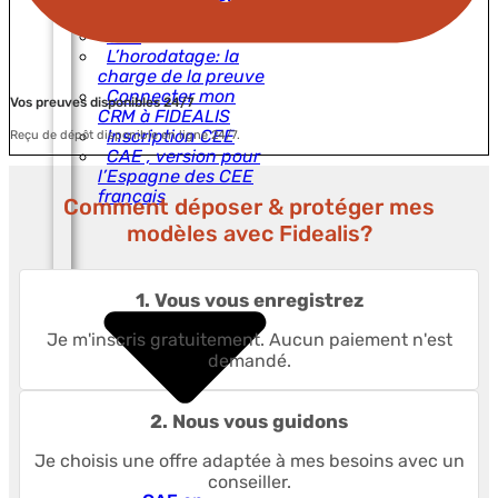
en Espagne
CEE
L’horodatage: la
charge de la preuve
Connecter mon
Vos preuves disponibles 24/7
CRM à FIDEALIS
Inscription CEE
Reçu de dépôt disponible en ligne 24/7.
CAE , version pour
l’Espagne des CEE
français
Comment déposer & protéger mes
modèles avec Fidealis?
1. Vous vous enregistrez
Je m'inscris gratuitement. Aucun paiement n'est
demandé.
2. Nous vous guidons
Je choisis une offre adaptée à mes besoins avec un
conseiller.