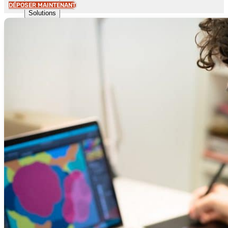
DÉPOSER MAINTENANT
Ouvrir
Solutions
Solutions
d'entreprises
Protection des
Créations
informatiques
Pour univers de
la Mode
Agences de
Communication,
de Publicité
Solution pour
Avocats et CPI
Solutions de
protection
Industrielle
Protection des