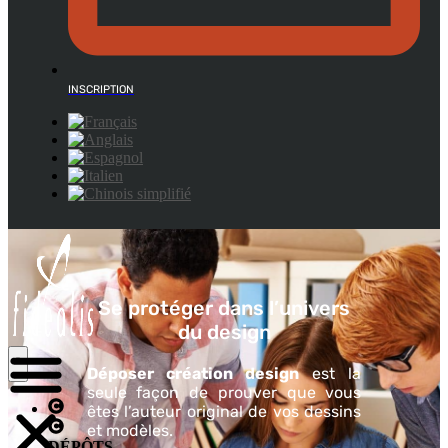
INSCRIPTION
Se protéger dans l’univers
du design
Déposer création design
est la
seule façon de prouver que vous
êtes l’auteur original de vos dessins
et modèles.
DÉPÔTS