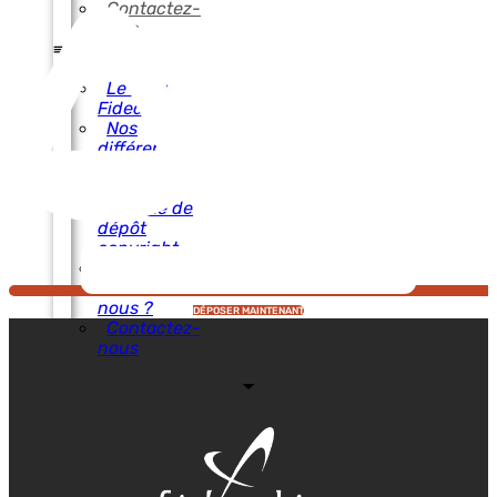
Contactez-
nous
Le Blog
Fidealis
Nos
différents
services
Notre
système de
dépôt
copyright
Qui
sommes-
nous ?
DÉPOSER MAINTENANT
Contactez-
nous