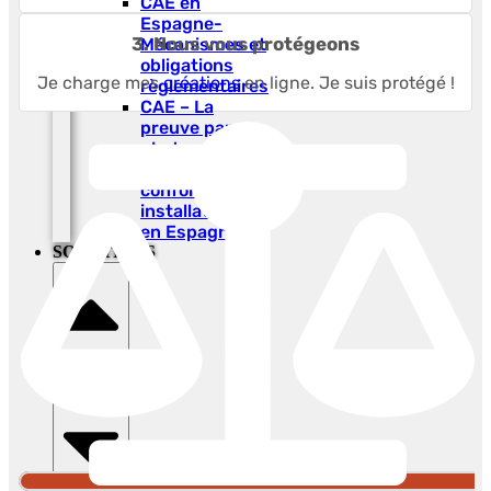
CAE en
Espagne-
3. Nous vous protégeons
Mécanismes et
obligations
Je charge mes
créations
en ligne. Je suis protégé !
règlementaires
CAE – La
preuve par
photo
horodatée et
conformité des
installations
en Espagne
SOLUTIONS
Fermer
Solutions