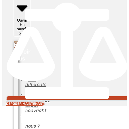
Ouvrir
En
savoir
plus
En
savoir
plus
Le Blog
Fidealis
Nos
différents
services
Notre
système de
DÉPOSER MAINTENANT
dépôt
copyright
Qui
sommes-
nous ?