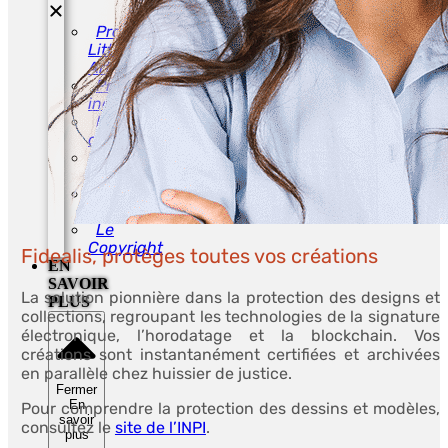
Propriété
Littéraire et
Artistique
Propriété
industrielle
Éviter la
contrefaçon
Le Droit
d’Auteur
Le Secret
d’Affaires
Le
Copyright
Fidealis, protèges toutes vos créations
EN
SAVOIR
La solution pionnière dans la protection des designs et
PLUS
collections, regroupant les technologies de la signature
électronique, l’horodatage et la blockchain. Vos
créations sont instantanément certifiées et archivées
en parallèle chez huissier de justice.
Fermer
En
Pour comprendre la protection des dessins et modèles,
savoir
consultez le
site de l’INPI
.
plus