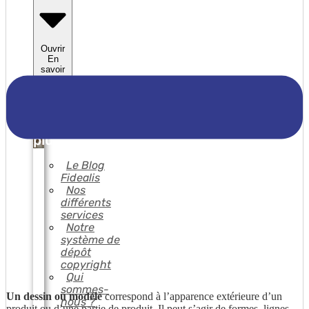
Ouvrir
En
savoir
plus
En
savoir
plus
Le Blog
Fidealis
Nos
différents
services
Notre
système de
dépôt
copyright
Qui
sommes-
Un dessin ou modèle
correspond à l’apparence extérieure d’un
nous ?
produit ou d’une partie de produit. Il peut s’agir de formes, lignes,