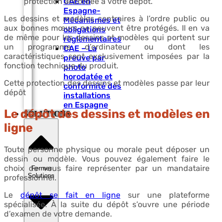
CAE en
protection accordée à votre dépôt.
Espagne-
Les dessins et modèles contraires à l’ordre public ou
Mécanismes et
aux bonnes mœurs ne peuvent être protégés. Il en va
obligations
de même pour les dessins et modèles qui portent sur
règlementaires
un programme d’ordinateur ou dont les
CAE – La
caractéristiques sont exclusivement imposées par la
preuve par
fonction technique du produit.
photo
horodatée et
Cette protection des dessins et modèles passe par leur
conformité des
dépôt
installations
en Espagne
Le dépôt des dessins et modèles en
SOLUTIONS
ligne
Toute personne physique ou morale peut déposer un
dessin ou modèle. Vous pouvez également faire le
choix de vous faire représenter par un mandataire
Fermer
Solutions
professionnel.
Le
dépôt se fait en ligne
sur une plateforme
spécialisée. À la suite du dépôt s’ouvre une période
d’examen de votre demande.