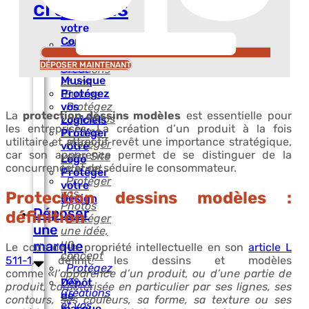
votre
créations
Idée,
votre
Concept
Protégez
Protéger
vos
DÉPOSER MAINTENANT
votre
Créations
Musique
et vos
Protégez
Œuvres
Protégez
vos
La
protection dessins modèles
est essentielle pour
vos Vidéos
Logiciels
les entreprises. La création d’un produit à la fois
et Films
Protéger
utilitaire et attractif revêt une importance stratégique,
Protéger
votre
car son apparence permet de se distinguer de la
votre Site
Logo
concurrence et de séduire le consommateur.
Internet
Protéger
Protéger
votre
vos
Protection dessins modèles :
Design
Photos
Déposer
définition
Protéger
une
une idée,
un
marque
Le code de la propriété intellectuelle en son
article L
concept
511-1
, définit les dessins et modèles
Protégez
comme
«l’apparence d’un produit, ou d’une partie de
vos
Dépôt
produit, caractérisée en particulier par ses lignes, ses
Créations
de
contours, ses couleurs, sa forme, sa texture ou ses
et vos
marque