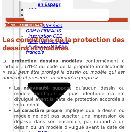
en Espagne
CEE
L’horodatage: la
charge de la preuve
Connecter mon
DÉPOSER MAINTENANT
CRM à FIDEALIS
Inscription CEE
Les conditions de la protection des
CAE , version pour
l’Espagne des CEE
dessins et modèles
français
La
protection dessins modèles
conformément à
l’article L 511-2 du code de la propriété intellectuelle
« seul peut être protégé le dessin ou modèle qui est
nouveau et présente un caractère propre ».
La nouveauté
suppose qu’aucun dessin ou
modèle identique ou quasi identique n’a été
divulgué avant la date de protection accordée à
votre dépôt.
Le caractère propre
implique que le dessin ou
modèle ne doit pas susciter une impression de
déjà-vu dans son ensemble, par rapport à un
dessin ou un modèle divulgué avant la date de