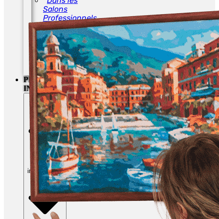
Dans les
Salons
Professionnels
Protection
Agroalimentaire
Contrat
d’entiercement
Cédez vos
droits d’auteur
PROPRIÉTÉ
INTELLECTUELLE
Fermer
Propriété
intellectuelle