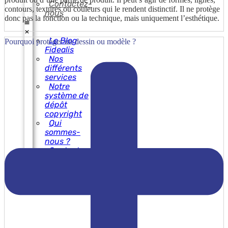
Contactez-
contours, textures ou couleurs qui le rendent distinctif. Il ne protège
nous
donc pas la fonction ou la technique, mais uniquement l’esthétique.
Le Blog
Pourquoi protéger un dessin ou modèle ?
Fidealis
Nos
différents
services
Notre
système de
dépôt
copyright
Qui
sommes-
nous ?
Contactez-
nous