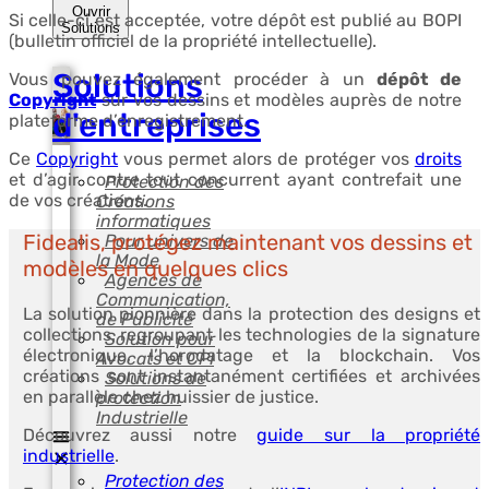
Ouvrir
Si celle-ci est acceptée, votre dépôt est publié au BOPI
Solutions
(bulletin officiel de la propriété intellectuelle).
Solutions
Vous pouvez également procéder à un
dépôt de
Copyright
sur vos dessins et modèles auprès de notre
d'entreprises
plateforme d’enregistrement.
Ce
Copyright
vous permet alors de protéger vos
droits
et d’agir contre tout concurrent ayant contrefait une
Protection des
de vos créations.
Créations
informatiques
Fidealis, protégez maintenant vos dessins et
Pour univers de
la Mode
modèles en quelques clics
Agences de
Communication,
La solution pionnière dans la protection des designs et
de Publicité
collections, regroupant les technologies de la signature
Solution pour
électronique, l’horodatage et la blockchain. Vos
Avocats et CPI
créations sont instantanément certifiées et archivées
Solutions de
en parallèle chez huissier de justice.
protection
Industrielle
Découvrez aussi notre
guide sur la propriété
industrielle
.
Protection des