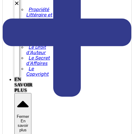
Propriété
Littéraire et
Artistique
Propriété
industrielle
Éviter la
contrefaçon
Le Droit
d’Auteur
Le Secret
d’Affaires
Le
Copyright
EN
SAVOIR
PLUS
Fermer
En
savoir
plus