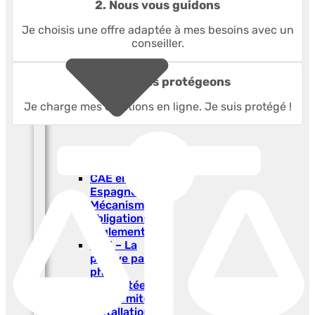
2. Nous vous guidons
Je choisis une offre adaptée à mes besoins avec un
conseiller.
3. Nous vous protégeons
Je charge mes créations en ligne. Je suis protégé !
CAE en
Espagne-
Mécanismes et
obligations
règlementaires
CAE – La
preuve par
photo
horodatée et
conformité des
installations